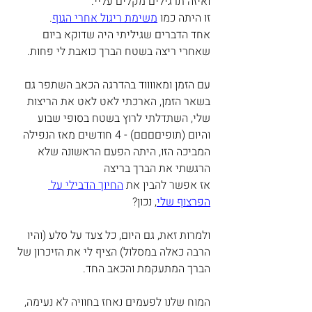
ואיזה תרגילים מקלים עליי.
זו היתה כמו 
משימת ריגול אחרי הגוף
.
אחד הדברים שגיליתי היה שדוקא ביום 
שאחרי ריצה בשטח הברך כואבת לי פחות.
עם הזמן ומאווווד בהדרגה הכאב השתפר גם 
בשאר הזמן, הארכתי לאט לאט את הריצות 
שלי, השתדלתי לרוץ בשטח בסופי שבוע 
והיום (תופיםםםם) - 4 חודשים מאז הנפילה 
המביכה הזו, היתה הפעם הראשונה שלא 
הרגשתי את הברך בריצה
אז אפשר להבין את 
החיוך הדבילי על 
הפרצוף שלי
, נכון?
ולמרות זאת, גם היום, כל צעד על סלע (והיו 
הרבה כאלה במסלול) הציף לי את הזיכרון של 
הברך המתעקמת והכאב החד.
המוח שלנו לפעמים נאחז בחוויה לא נעימה, 