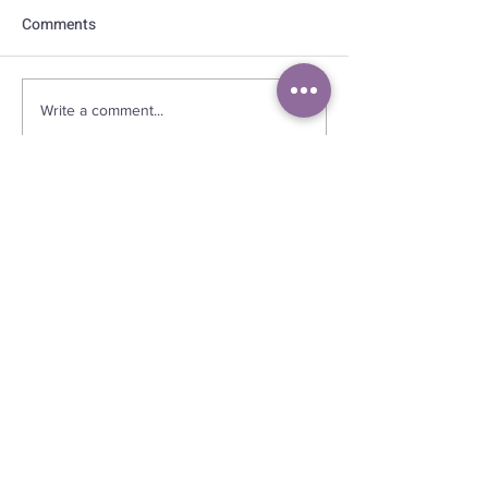
Comments
קבוצת ריצה לנשים בלבד
Write a comment...
בואי נדבר
TakeYourPEAK
(גבעתיים, רמת גן,
או אונליין מכל מקום)
התקשרי
050-7217568
דוא"ל
batchen.eldan@gmail.com