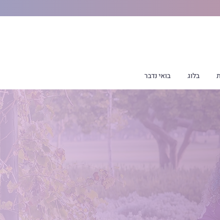
ת
בלוג
בואי נדבר