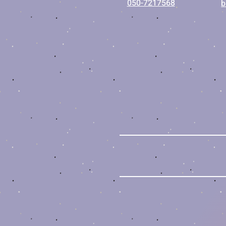
050-7217568
b