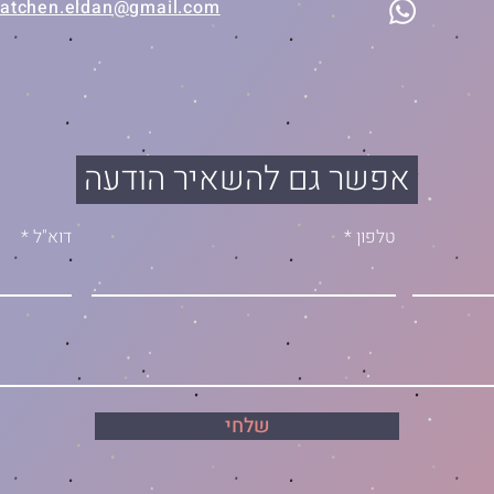
atchen.eldan@gmail.com
אפשר גם להשאיר הודעה
טלפון
דוא"ל
שלחי