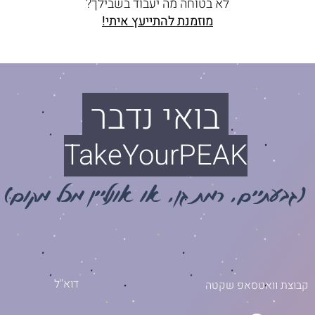
לא בטוחה מה יעבוד בשבילך?
מוזמנת להתייעץ איתי!
בואי נדבר
TakeYourPEAK
(גבעתיים, רמת גן,
או אונליין מכל מקום)
דוא"ל
קבוצת וואטסאפ שקטה