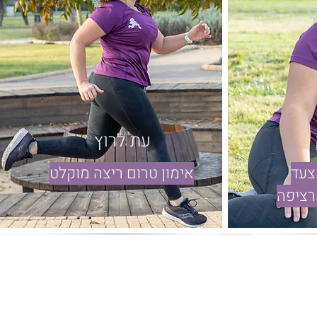
עת לרוץ
צעד
אימון טרום ריצה מוקלט
רציפה