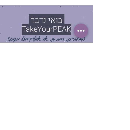
בואי נדבר
TakeYourPEAK
(גבעתיים, רמת גן,
או אונליין מכל מקום)
התקשרי
050-7217568
דוא"ל
batchen.eldan@gmail.com
קבוצת וואטסאפ שקטה
עקבי