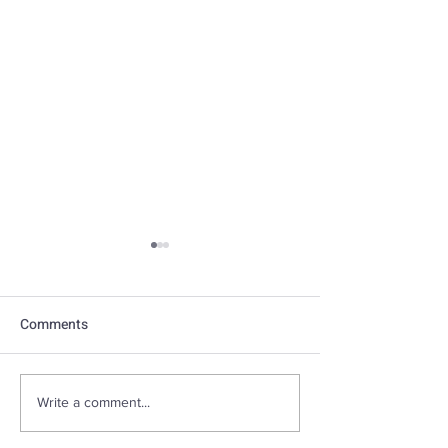
Comments
איך סטרס מתבטא בגוף?
נצליח להשתיק את
Write a comment...