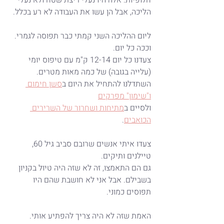
חלופיות. אלה היו נעלי ריצת שטח ולא נעלי 
הליכה, אבל הן עשו את העבודה לא רע בכלל.
ליום ההליכה השני קמתי כבר תפוסה לגמרי. 
וככה כל יום.
צעדנו כל יום 12-14 ק"מ עם טיפוס יומי 
(עלייה בגובה) של כמה מאות מטרים.
השתדלנו להתחיל את היום ב
סשן חימום 
ו"שימון" מפרקים
ולסיים ב
מתיחות ושחרור של השרירים 
הכואבים
. 
צעדו איתי אנשים שרובם סביב גיל 60, 
טיילנים ותיקים.
גם הם התאמצו, זה לא שזה היה טיול בקניון 
בשבילם. אבל אני לא חושבת שהם היו 
תפוסים כמוני.
האמת שזה לא היה צריך להפתיע אותי.