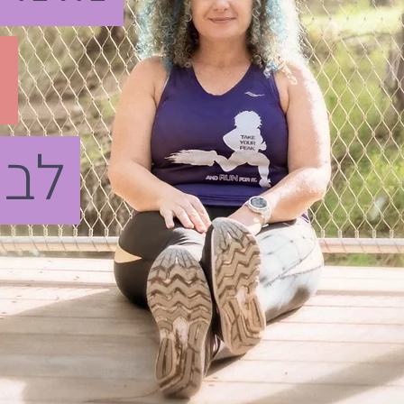
א
לבח