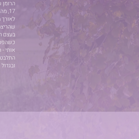
הרומן שלי ע
17, מהסיבה שהרבה נשים מתחילות לעשות ספורט – כדי לרזות…
לאורך 
שהריצה
בעצם ה
כשהפסק
אותי -
ה
התלבטוי
ובגדול 