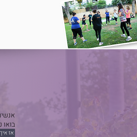
אנשים 
בואו נ
אז איך