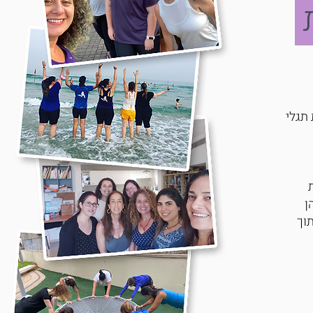
ת
 תגלי
ן
וך