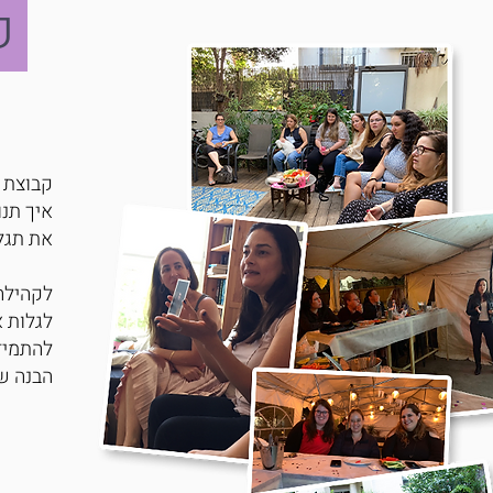
קה
קבוצת ר
איך תנו
את תגלי
לקהילה 
לגלות א
להתמיד,
הבנה ש