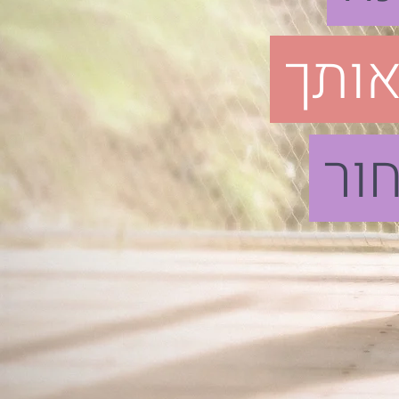
ותך
ור