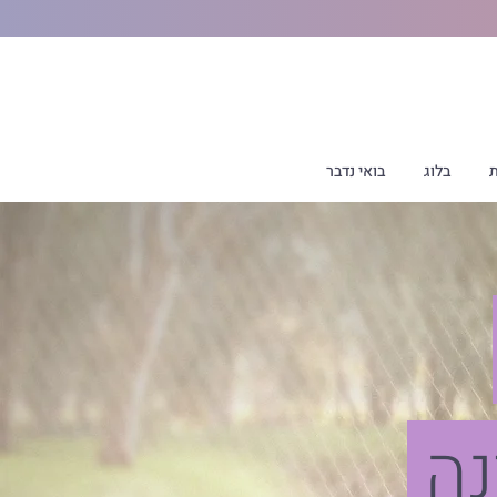
ת
בלוג
בואי נדבר
נה