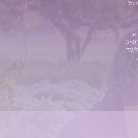
בגיל
א,
רפאת
לעבד